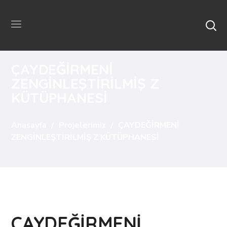
ÇAYDEĞİRMENİ
ZENGİNLEŞTİRİLMİŞ Z
KÜTÜPHANESİ
Anasayfa
Projelerimiz
ÇAYDEĞİRMENİ
ZENGİNLEŞTİRİLMİŞ Z KÜTÜPHANESİ
ÇAYDEĞİRMENİ