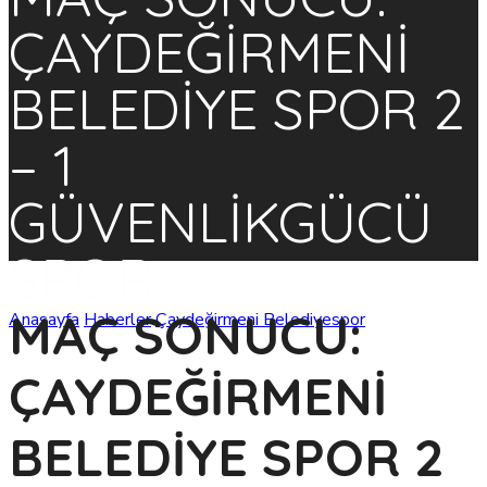
ÇAYDEĞİRMENİ
BELEDİYE SPOR 2
– 1
GÜVENLİKGÜCÜ
SPOR
MAÇ SONUCU:
Anasayfa
Haberler
Çaydeğirmeni Belediyespor
MAÇ
SONUCU: ÇAYDEĞİRMENİ BELEDİYE SPOR 2 – 1
GÜVENLİKGÜCÜ SPOR
ÇAYDEĞİRMENİ
BELEDİYE SPOR 2